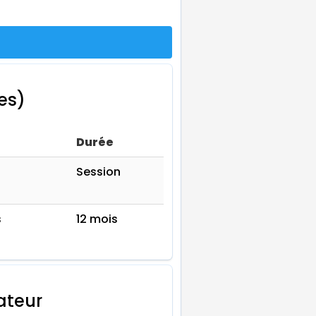
es)
Durée
Session
s
12 mois
sateur