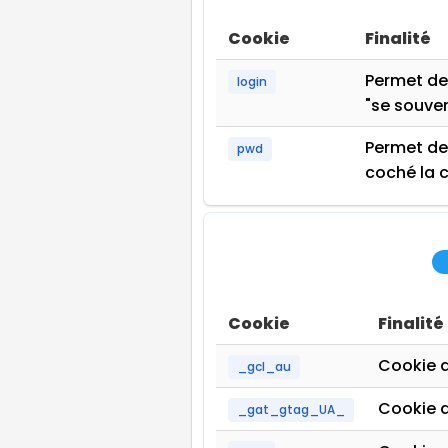
Cookie
Finalité
Permet de 
login
"se souven
Permet de 
pwd
coché la c
Cookie
Finalité
Cookie 
_gcl_au
Cookie d
_gat_gtag_UA_