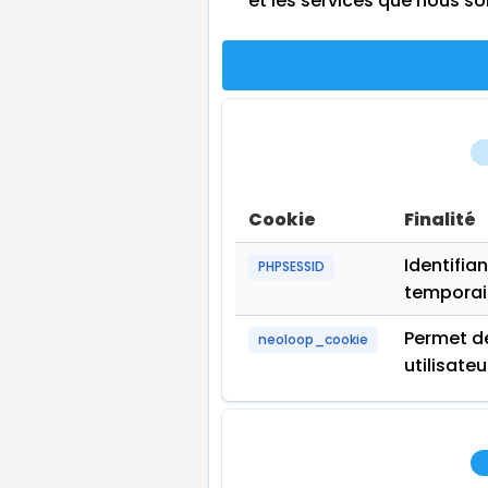
et les services que nous s
Cookie
Finalité
Identifia
PHPSESSID
temporair
Permet de
neoloop_cookie
utilisateu