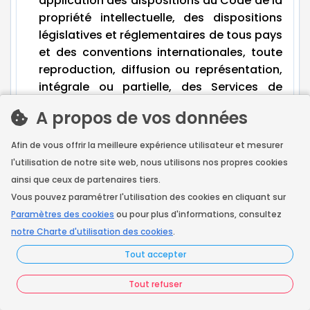
application des dispositions du Code de la
propriété intellectuelle, des dispositions
législatives et réglementaires de tous pays
et des conventions internationales, toute
reproduction, diffusion ou représentation,
intégrale ou partielle, des Services de
©
France Artisans Pro
ou d’un quelconque
A propos de vos données
élément qui les compose est interdite de
même que leur altération. A ce titre, il est
Afin de vous offrir la meilleure expérience utilisateur et mesurer
notamment interdit à l’Utilisateur
l'utilisation de notre site web, nous utilisons nos propres cookies
d’adapter, arranger, modifier, corriger,
ainsi que ceux de partenaires tiers.
associer, traduire en toutes langues ou
Vous pouvez paramétrer l'utilisation des cookies en cliquant sur
tous langages, mettre sur le marché à titre
Paramètres des cookies
ou pour plus d'informations, consultez
gratuit ou onéreux, commercialiser, tout
notre Charte d'utilisation des cookies
.
ou partie des Services fournis par
France
Tout accepter
©
Artisans Pro
ou d’un quelconque
élément qui les compose, quel qu’en soient
Tout refuser
le moyen et le support. Aucune stipulation